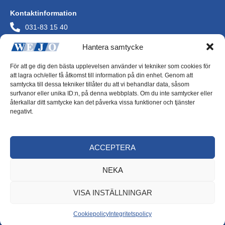
Kontaktinformation
031-83 15 40
info@wejo.se
Hantera samtycke
Wejo AB
Askims Verkstadsväg
För att ge dig den bästa upplevelsen använder vi tekniker som cookies för
436 34 Askim
att lagra och/eller få åtkomst till information på din enhet. Genom att
Org.nr 556072-0244
samtycka till dessa tekniker tillåter du att vi behandlar data, såsom
surfvanor eller unika ID:n, på denna webbplats. Om du inte samtycker eller
återkallar ditt samtycke kan det påverka vissa funktioner och tjänster
negativt.
Integritetspolicy
ACCEPTERA
Cookiepolicy
NEKA
VISA INSTÄLLNINGAR
Cookiepolicy
Integritetspolicy
Copyright © Alla rättigheter förbehållna Wejo AB 2026