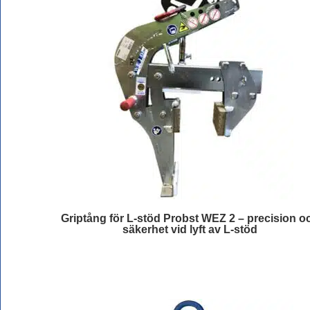
Griptång för L-stöd Probst WEZ 2 – precision o
säkerhet vid lyft av L-stöd
Läs mer