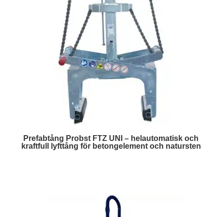
Prefabtång Probst FTZ UNI – helautomatisk och
kraftfull lyfttång för betongelement och natursten
Läs mer