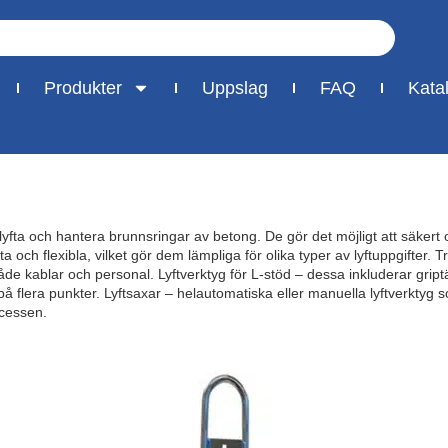
Produkter
Uppslag
FAQ
Kata
lyfta och hantera brunnsringar av betong. De gör det möjligt att säkert o
a och flexibla, vilket gör dem lämpliga för olika typer av lyftuppgifter. 
åde kablar och personal. Lyftverktyg för L-stöd – dessa inkluderar grip
a på flera punkter. Lyftsaxar – helautomatiska eller manuella lyftverktyg 
ocessen.