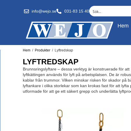
info@wejo.se
031-83 15 40
Hem
Hem
/
Produkter
/
Lyftredskap
LYFTREDSKAP
Brunnsringslyftare – dessa verktyg är konstruerade för att 
lyftkättingen används för lyft på arbetsplatsen. De är robust
kablar från trummor. Vilken minskar risken för skador på b
lyftankare i olika storlekar som kan krokas fast för att lyft
utformade för att ge ett säkert grepp och underlätta lyftpr