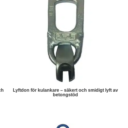
ch
Lyftdon för kulankare – säkert och smidigt lyft av
betongstöd
Läs mer