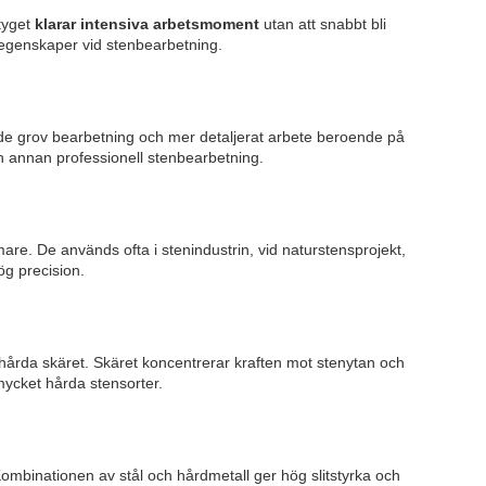
ktyget
klarar intensiva arbetsmoment
utan att snabbt bli
a egenskaper vid stenbearbetning.
åde grov bearbetning och mer detaljerat arbete beroende på
 annan professionell stenbearbetning.
re. De används ofta i stenindustrin, vid naturstensprojekt,
ög precision.
hårda skäret. Skäret koncentrerar kraften mot stenytan och
 mycket hårda stensorter.
Kombinationen av stål och hårdmetall ger hög slitstyrka och