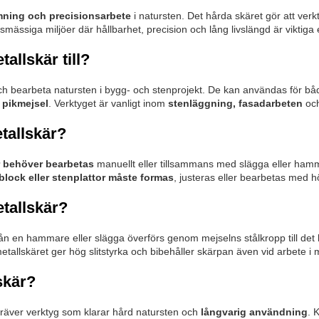
ning och precisionsarbete
i natursten. Det hårda skäret gör att ver
esmässiga miljöer där hållbarhet, precision och lång livslängd är viktig
llskär till?
och bearbeta natursten i bygg- och stenprojekt. De kan användas för b
r pikmejsel
. Verktyget är vanligt inom
stenläggning, fasadarbeten
och
tallskär?
r behöver bearbetas
manuellt eller tillsammans med slägga eller hamma
block eller stenplattor måste formas
, justeras eller bearbetas med h
tallskär?
ån en hammare eller slägga överförs genom mejselns stålkropp till det 
etallskäret ger hög slitstyrka och bibehåller skärpan även vid arbete i
skär?
kräver verktyg som klarar hård natursten och
långvarig användning
. 