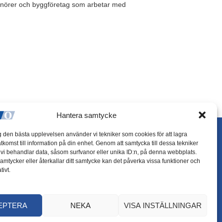
renörer och byggföretag som arbetar med
Hantera samtycke
ig den bästa upplevelsen använder vi tekniker som cookies för att lagra
åtkomst till information på din enhet. Genom att samtycka till dessa tekniker
Integritetspolicy
att vi behandlar data, såsom surfvanor eller unika ID:n, på denna webbplats.
amtycker eller återkallar ditt samtycke kan det påverka vissa funktioner och
Cookiepolicy
tivt.
EPTERA
NEKA
VISA INSTÄLLNINGAR