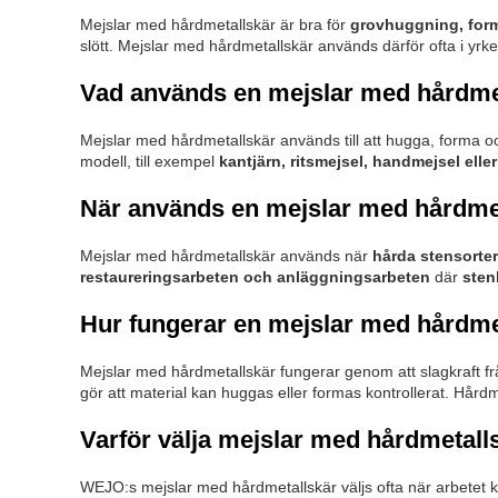
Mejslar med hårdmetallskär är bra för
grovhuggning, form
slött. Mejslar med hårdmetallskär används därför ofta i yrk
Vad används en mejslar med hårdmeta
Mejslar med hårdmetallskär används till att hugga, forma 
modell, till exempel
kantjärn, ritsmejsel, handmejsel elle
När används en mejslar med hårdme
Mejslar med hårdmetallskär används när
hårda stensorte
restaureringsarbeten och anläggningsarbeten
där
sten
Hur fungerar en mejslar med hårdme
Mejslar med hårdmetallskär fungerar genom att slagkraft fr
gör att material kan huggas eller formas kontrollerat. Hårdm
Varför välja mejslar med hårdmetall
WEJO:s mejslar med hårdmetallskär väljs ofta när arbetet 