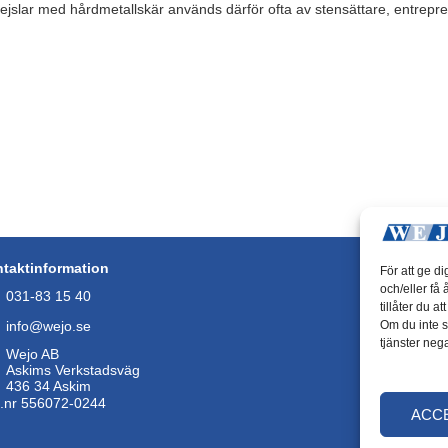
Mejslar med hårdmetallskär används därför ofta av stensättare, entrep
taktinformation
För att ge d
och/eller få 
031-83 15 40
tillåter du 
info@wejo.se
Om du inte s
tjänster nega
Wejo AB
Askims Verkstadsväg
436 34 Askim
.nr 556072-0244
ACC