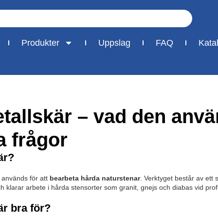
Produkter
Uppslag
FAQ
Kata
allskär – vad den använ
a frågor
är?
används för att
bearbeta hårda naturstenar
. Verktyget består av ett
h klarar arbete i hårda stensorter som granit, gnejs och diabas vid pro
r bra för?