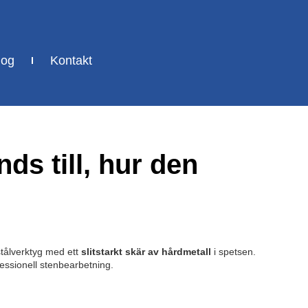
log
Kontakt
ds till, hur den
 stålverktyg med ett
slitstarkt skär av hårdmetall
i spetsen.
fessionell stenbearbetning.