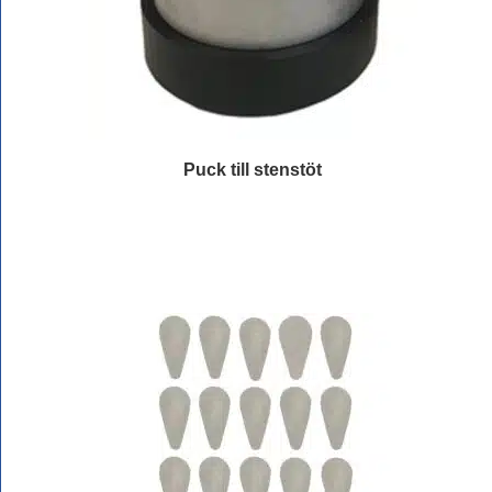
Puck till stenstöt
Läs mer