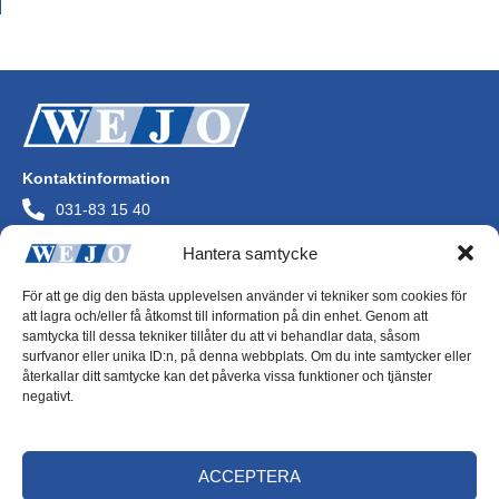
Kontaktinformation
031-83 15 40
info@wejo.se
Hantera samtycke
Wejo AB
Askims Verkstadsväg
För att ge dig den bästa upplevelsen använder vi tekniker som cookies för
436 34 Askim
att lagra och/eller få åtkomst till information på din enhet. Genom att
Org.nr 556072-0244
samtycka till dessa tekniker tillåter du att vi behandlar data, såsom
surfvanor eller unika ID:n, på denna webbplats. Om du inte samtycker eller
återkallar ditt samtycke kan det påverka vissa funktioner och tjänster
negativt.
Integritetspolicy
ACCEPTERA
Cookiepolicy