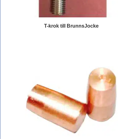
T-krok till BrunnsJocke
Läs mer