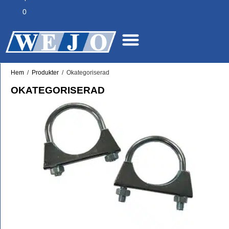
0
Hem
/
Produkter
/
Okategoriserad
OKATEGORISERAD