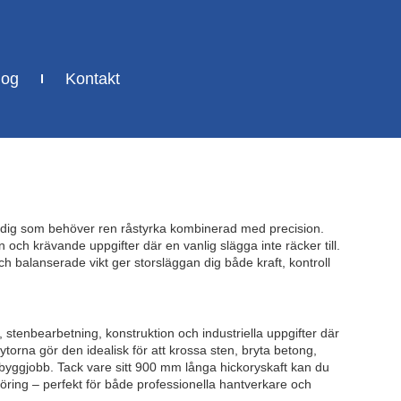
log
Kontakt
ör dig som behöver ren råstyrka kombinerad med precision.
 och krävande uppgifter där en vanlig slägga inte räcker till.
ch balanserade vikt ger storsläggan dig både kraft, kontroll
 stenbearbetning, konstruktion och industriella uppgifter där
ytorna gör den idealisk för att krossa sten, bryta betong,
ga byggjobb. Tack vare sitt 900 mm långa hickoryskaft kan du
föring – perfekt för både professionella hantverkare och