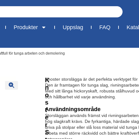
Produkter
Uppslag
FAQ
Kata
ftfull för tunga arbeten och demolering
K
Knoster storslägga är det perfekta verktyget f
Den är framtagen för tunga slag, rivningsarbeten
n
Med sitt långa hickoryskaft, robusta stålhuvud o
o
och hållbarhet vid varje användning.
s
Användningsområde
t
Storsläggan används främst vid rivningsarbeten,
e
hög slagkraft krävs. De fyrkantiga, härdade slag
r
driva på stolpar eller slå loss material vid tun
S
arbeta med större räckvidd och bättre kraftöver