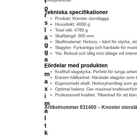
t
entreprenörer.
o
Tekniska specifikationer
r
Produkt: Knoster storslägga
s
Huvudvikt: 4000 g
l
Total vikt: 4780 g
Skaftlängd: 900 mm
ä
Skaftmaterial: Hickory – känt för styrka, s
g
Slagytor: Fyrkantiga och härdade för maxi
g
Yta: Robust och tålig mot slitage vid inte
a
Fördelar med produkten
–
Kraftfull slagstyrka: Perfekt för tunga ar
m
Extrem hållbarhet: Härdade slagytor som t
a
Ergonomiskt skaft: Hickoryhandtag som ger
x
Optimal balans: Ger maximal kraftöverföri
Professionell kvalitet: Tillverkad för att k
i
m
Artikelnummer 831400 – Knoster storsl
a
l
t
k