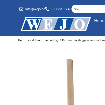
info@wejo.se
031-83 15 40
Hem
Hem
/
Produkter
/
Stenverktyg
/
Knoster Storslägga – maximalt kra