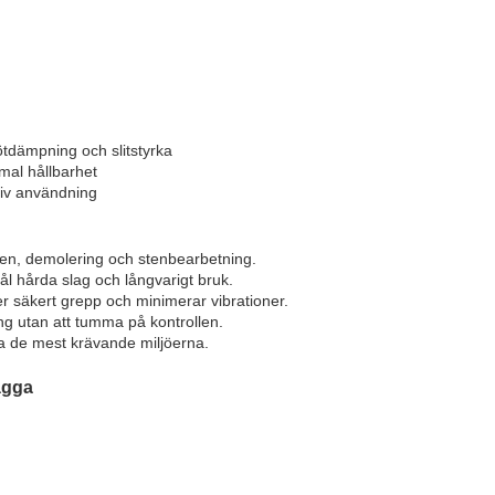
tötdämpning och slitstyrka
mal hållbarhet
nsiv användning
beten, demolering och stenbearbetning.
ål hårda slag och långvarigt bruk.
 säkert grepp och minimerar vibrationer.
ng utan att tumma på kontrollen.
lara de mest krävande miljöerna.
ägga