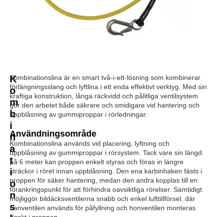
K
Kombinationslina är en smart två-i-ett-lösning som kombinerar
förlängningsslang och lyftlina i ett enda effektivt verktyg. Med sin
o
kraftiga konstruktion, långa räckvidd och pålitliga ventilsystem
m
gör den arbetet både säkrare och smidigare vid hantering och
b
uppblåsning av gummiproppar i rörledningar.
i
Användningsområde
n
Kombinationslina används vid placering, lyftning och
a
uppblåsning av gummiproppar i rörsystem. Tack vare sin längd
t
på 6 meter kan proppen enkelt styras och föras in längre
i
sträckor i röret innan uppblåsning. Den ena karbinhaken fästs i
proppen för säker hantering, medan den andra kopplas till en
o
förankringspunkt för att förhindra oavsiktliga rörelser. Samtidigt
n
möjliggör bildäcksventilerna snabb och enkel lufttillförsel, där
s
hanventilen används för påfyllning och honventilen monteras
direkt i proppen.