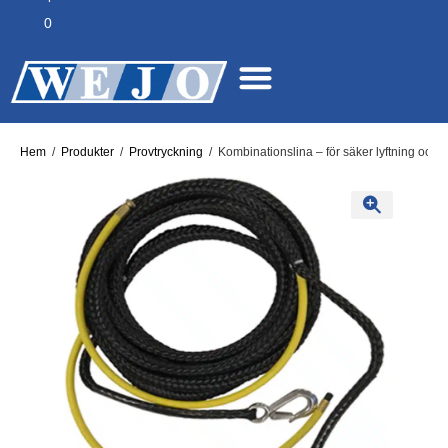
0
Hem
/
Produkter
/
Provtryckning
/
Kombinationslina – för säker lyftning oc