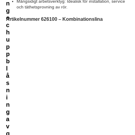
Mångsidigt arbetsverktyg: Idealisk för installation, service
n
och täthetsprovning av rör.
g
o
Artikelnummer 626100 – Kombinationslina
c
h
u
p
p
b
l
å
s
n
i
n
g
a
v
g