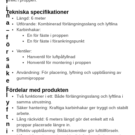
l
i
Tekniska specifikationer
n
Längd: 6 meter
a
Utförande: Kombinerad förlängningsslang och lyftlina
–
Karbinhakar:
En för fäste i proppen
f
En för fäste i förankringspunkt
ö
r
Ventiler:
Hanventil för luftpåfyllnad
s
Honventil för montering i proppen
ä
k
Användning: För placering, lyftning och uppblåsning av
gummiproppar
e
r
Fördelar med produkten
l
Två funktioner i ett: Både förlängningsslang och lyftlina i
y
samma utrustning.
Säker hantering: Kraftiga karbinhakar ger tryggt och stabilt
f
arbete.
t
Lång räckvidd: 6 meters längd gör det enkelt att nå
n
proppar placerade längre in.
i
Effektiv uppblåsning: Bildäcksventiler gör lufttillförseln.