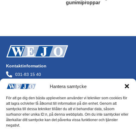
gummiproppar
Läs mer
Kontaktinformation
031-83 15 40
info@wejo.se
Hantera samtycke
Wejo AB
Askims Verkstadsväg
För att ge dig den bästa upplevelsen använder vi tekniker som cookies för
436 34 Askim
att lagra och/eller få åtkomst till information på din enhet. Genom att
Org.nr 556072-0244
samtycka till dessa tekniker tillåter du att vi behandlar data, såsom
surfvanor eller unika ID:n, på denna webbplats. Om du inte samtycker eller
återkallar ditt samtycke kan det påverka vissa funktioner och tjänster
negativt.