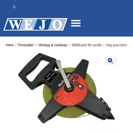
0
Hem
/
Produkter
/
Verktyg & redskap
/
Måttband för proffs – hög precision o