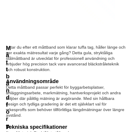
M
Letar du efter ett måttband som klarar tuffa tag, håller länge och
ger exakta mätresultat varje gång? Detta gula, stryktåliga
å
stålmåttband är utvecklat för professionell användning och
t
erbjuder hög precision tack vare avancerad bläckstråleteknik
t
och robust konstruktion.
b
Användningsområde
a
Detta måttband passar perfekt för byggarbetsplatser,
n
anläggningsarbete, markmätning, hantverksprojekt och andra
d
miljöer där pålitlig mätning är avgörande. Med sin hållbara
f
design och tydliga gradering är det ett självklart val för
yrkesproffs som behöver tillförlitliga längdmätningar över längre
ö
avstånd.
r
p
Tekniska specifikationer