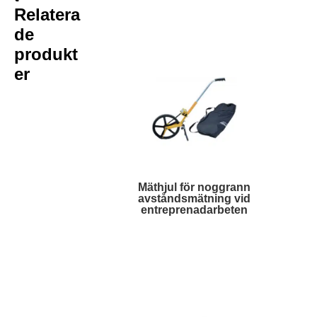
Relatera
de
produkt
er
Mäthjul för noggrann
avståndsmätning vid
entreprenadarbeten
Läs mer