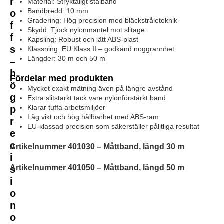
r
Material: Stryktåligt stålband
Bandbredd: 10 mm
o
Gradering: Hög precision med bläckstråleteknik
f
Skydd: Tjock nylonmantel mot slitage
f
Kapsling: Robust och lätt ABS-plast
s
Klassning: EU Klass II – godkänd noggrannhet
Längder: 30 m och 50 m
–
h
Fördelar med produkten
ö
Mycket exakt mätning även på längre avstånd
g
Extra slitstarkt tack vare nylonförstärkt band
Klarar tuffa arbetsmiljöer
p
Låg vikt och hög hållbarhet med ABS-ram
r
EU-klassad precision som säkerställer pålitliga resultat
e
c
Artikelnummer 401030 – Måttband, längd 30 m
i
Artikelnummer 401050 – Måttband, längd 50 m
s
i
o
n
o