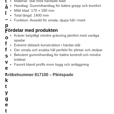
t
Material: Stål med härdade blad
Handtag: Gummihandtag för bättre grepp och komfort
å
Mått blad: 170 × 180 mm
l
Total längd: 1400 mm
–
Funktion: Avsedd för smala, djupa hål i mark
p
Fördelar med produkten
r
Kräver betydligt mindre grävning jämfört med vanliga
o
spadar
f
Extremt slitstark konstruktion i härdat stål
f
Ger smala och exakta hål perfekt för plintar och stolpar
Bekvämt gummihandtag för bättre kontroll och mindre
s
trötthet
v
Favorit bland proffs inom bygg och anläggning
e
r
Artikelnummer
817100
–
Plintspade
k
t
y
g
e
t