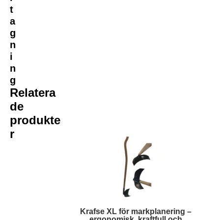
t
a
g
n
i
n
g
Relatera
de
produkte
r
Krafse XL för markplanering –
ergonomisk, kraftfull och