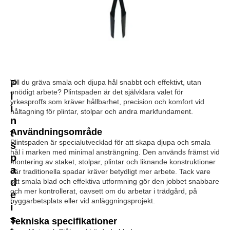
P
Vill du gräva smala och djupa hål snabbt och effektivt, utan
onödigt arbete? Plintspaden är det självklara valet för
l
yrkesproffs som kräver hållbarhet, precision och komfort vid
i
håltagning för plintar, stolpar och andra markfundament.
n
Användningsområde
t
Plintspaden är specialutvecklad för att skapa djupa och smala
s
hål i marken med minimal ansträngning. Den används främst vid
p
montering av staket, stolpar, plintar och liknande konstruktioner
a
där traditionella spadar kräver betydligt mer arbete. Tack vare
d
sitt smala blad och effektiva utformning gör den jobbet snabbare
och mer kontrollerat, oavsett om du arbetar i trädgård, på
e
byggarbetsplats eller vid anläggningsprojekt.
i
s
Tekniska specifikationer