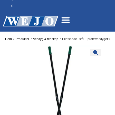
0
Hem
/
Produkter
/
Verktyg & redskap
/
Plintspade i stål – proffsverktyget för