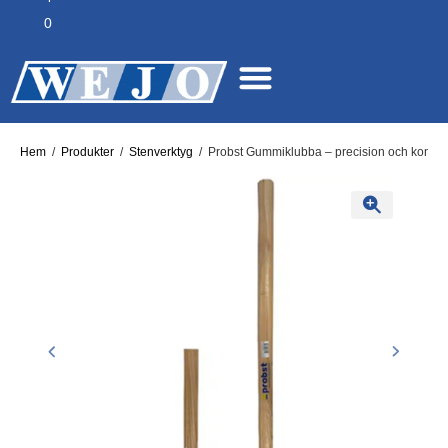
0
Hem
/
Produkter
/
Stenverktyg
/
Probst Gummiklubba – precision och kontroll