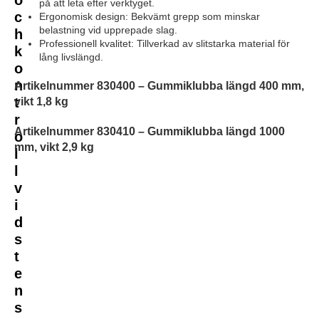
på att leta efter verktyget.
c
Ergonomisk design: Bekvämt grepp som minskar
belastning vid upprepade slag.
h
Professionell kvalitet: Tillverkad av slitstarka material för
k
lång livslängd.
o
n
Artikelnummer 830400 – Gummiklubba längd 400 mm,
t
vikt 1,8 kg
r
Artikelnummer 830410 – Gummiklubba längd 1000
o
mm, vikt 2,9 kg
l
l
v
i
d
s
t
e
n
s