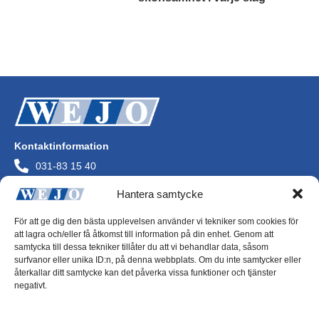
Läs mer
Kontaktinformation
031-83 15 40
info@wejo.se
Hantera samtycke
Wejo AB
Askims Verkstadsväg
För att ge dig den bästa upplevelsen använder vi tekniker som cookies för
436 34 Askim
att lagra och/eller få åtkomst till information på din enhet. Genom att
Org.nr 556072-0244
samtycka till dessa tekniker tillåter du att vi behandlar data, såsom
surfvanor eller unika ID:n, på denna webbplats. Om du inte samtycker eller
återkallar ditt samtycke kan det påverka vissa funktioner och tjänster
negativt.