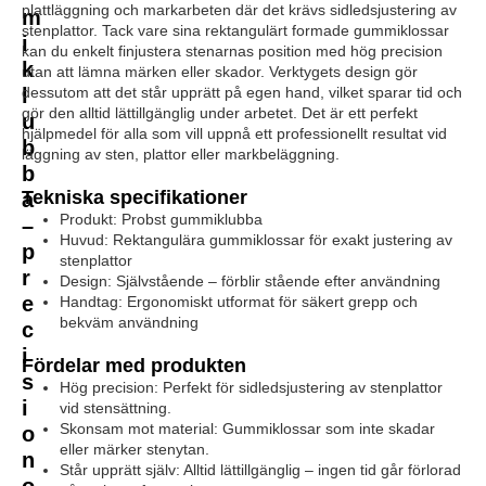
plattläggning och markarbeten där det krävs sidledsjustering av
m
stenplattor. Tack vare sina rektangulärt formade gummiklossar
i
kan du enkelt finjustera stenarnas position med hög precision
k
utan att lämna märken eller skador. Verktygets design gör
l
dessutom att det står upprätt på egen hand, vilket sparar tid och
gör den alltid lättillgänglig under arbetet. Det är ett perfekt
u
hjälpmedel för alla som vill uppnå ett professionellt resultat vid
b
läggning av sten, plattor eller markbeläggning.
b
Tekniska specifikationer
a
Produkt: Probst gummiklubba
–
Huvud: Rektangulära gummiklossar för exakt justering av
p
stenplattor
r
Design: Självstående – förblir stående efter användning
e
Handtag: Ergonomiskt utformat för säkert grepp och
bekväm användning
c
i
Fördelar med produkten
s
Hög precision: Perfekt för sidledsjustering av stenplattor
i
vid stensättning.
Skonsam mot material: Gummiklossar som inte skadar
o
eller märker stenytan.
n
Står upprätt själv: Alltid lättillgänglig – ingen tid går förlorad
o