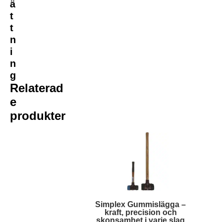
ä
t
t
n
i
n
g
Relaterad
e
produkter
Simplex Gummislägga –
kraft, precision och
skonsamhet i varje slag