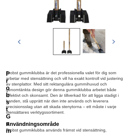
P
Probst gummiklubba är det professionella valet för dig som
arbetar med stensättning och vill ha exakt kontroll vid justering
r
av stenplattor. Med sitt rektangulära gummihuvud och
o
genomtänkta design gör denna gummiklubba arbetet både
b
effektivt och skonsamt. Den är tillverkad för att ligga stadigt i
handen, stå upprätt när den inte används och leverera
s
precisionsslag utan att skada stenytorna – ett måste i varje
t
stensättares verktygssortiment.
G
u
Användningsområde
m
Probst gummiklubba används främst vid stensättning,