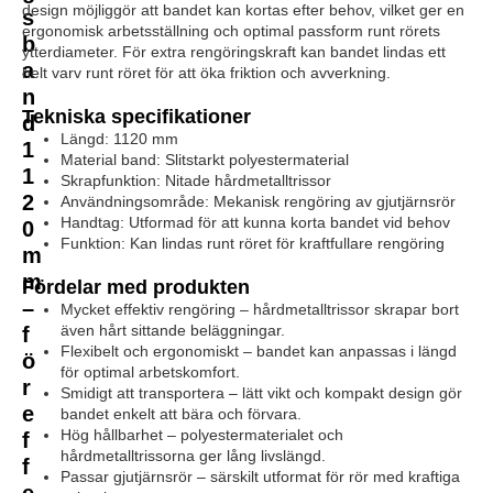
design möjliggör att bandet kan kortas efter behov, vilket ger en
s
ergonomisk arbetsställning och optimal passform runt rörets
b
ytterdiameter. För extra rengöringskraft kan bandet lindas ett
a
helt varv runt röret för att öka friktion och avverkning.
n
Tekniska specifikationer
d
Längd: 1120 mm
1
Material band: Slitstarkt polyestermaterial
1
Skrapfunktion: Nitade hårdmetalltrissor
2
Användningsområde: Mekanisk rengöring av gjutjärnsrör
Handtag: Utformad för att kunna korta bandet vid behov
0
Funktion: Kan lindas runt röret för kraftfullare rengöring
m
m
Fördelar med produkten
–
Mycket effektiv rengöring – hårdmetalltrissor skrapar bort
även hårt sittande beläggningar.
f
Flexibelt och ergonomiskt – bandet kan anpassas i längd
ö
för optimal arbetskomfort.
r
Smidigt att transportera – lätt vikt och kompakt design gör
e
bandet enkelt att bära och förvara.
Hög hållbarhet – polyestermaterialet och
f
hårdmetalltrissorna ger lång livslängd.
f
Passar gjutjärnsrör – särskilt utformat för rör med kraftiga
e