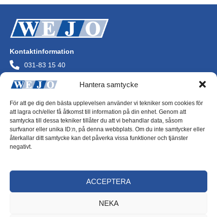
Kontaktinformation
031-83 15 40
info@wejo.se
Hantera samtycke
Wejo AB
Askims Verkstadsväg
För att ge dig den bästa upplevelsen använder vi tekniker som cookies för
436 34 Askim
att lagra och/eller få åtkomst till information på din enhet. Genom att
Org.nr 556072-0244
samtycka till dessa tekniker tillåter du att vi behandlar data, såsom
surfvanor eller unika ID:n, på denna webbplats. Om du inte samtycker eller
återkallar ditt samtycke kan det påverka vissa funktioner och tjänster
negativt.
Integritetspolicy
ACCEPTERA
Cookiepolicy
NEKA