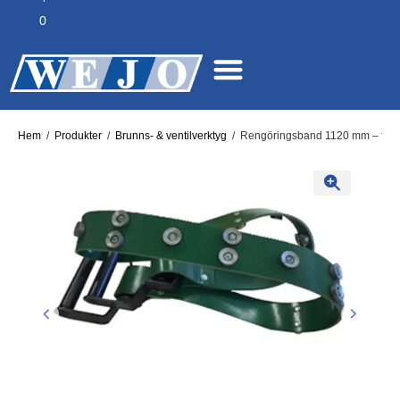
0
Hem
/
Produkter
/
Brunns- & ventilverktyg
/
Rengöringsband 1120 mm – för ef