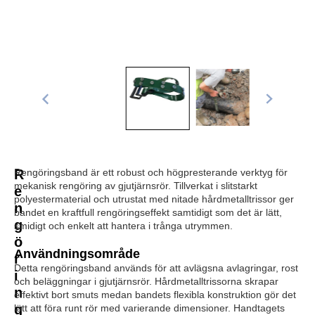
R
Rengöringsband är ett robust och högpresterande verktyg för
mekanisk rengöring av gjutjärnsrör. Tillverkat i slitstarkt
e
polyestermaterial och utrustat med nitade hårdmetalltrissor ger
n
bandet en kraftfull rengöringseffekt samtidigt som det är lätt,
g
smidigt och enkelt att hantera i trånga utrymmen.
ö
Användningsområde
r
Detta rengöringsband används för att avlägsna avlagringar, rost
i
och beläggningar i gjutjärnsrör. Hårdmetalltrissorna skrapar
n
effektivt bort smuts medan bandets flexibla konstruktion gör det
g
lätt att föra runt rör med varierande dimensioner. Handtagets