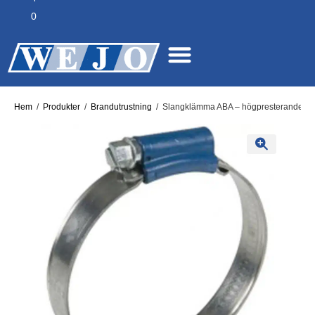
0
Hem
/
Produkter
/
Brandutrustning
/
Slangklämma ABA – högpresterande kläm