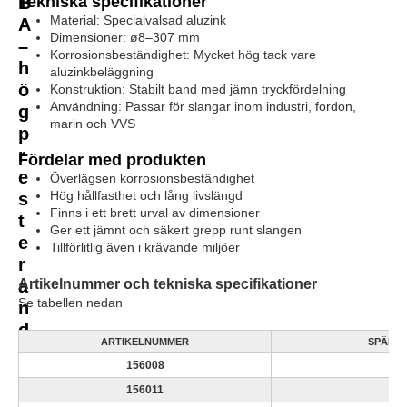
B
Tekniska specifikationer
Material: Specialvalsad aluzink
A
Dimensioner: ø8–307 mm
–
Korrosionsbeständighet: Mycket hög tack vare
h
aluzinkbeläggning
ö
Konstruktion: Stabilt band med jämn tryckfördelning
Användning: Passar för slangar inom industri, fordon,
g
marin och VVS
p
r
Fördelar med produkten
e
Överlägsen korrosionsbeständighet
Hög hållfasthet och lång livslängd
s
Finns i ett brett urval av dimensioner
t
Ger ett jämnt och säkert grepp runt slangen
e
Tillförlitlig även i krävande miljöer
r
a
Artikelnummer och tekniska specifikationer
Se tabellen nedan
n
d
ARTIKELNUMMER
SPÄNN
e
156008
k
156011
1
l