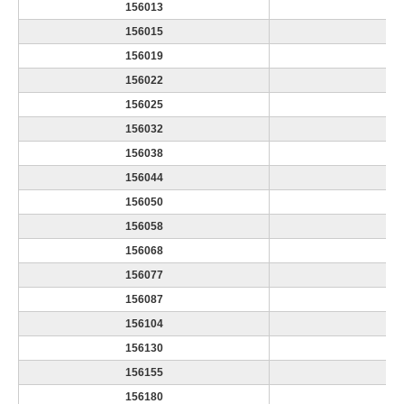
ä
156013
1
m
156015
1
m
156019
1
a
156022
2
i
156025
2
a
156032
3
l
156038
3
u
156044
4
z
i
156050
5
n
156058
5
k
156068
6
f
156077
7
ö
156087
87
r
156104
10
s
156130
13
ä
156155
15
k
r
156180
17