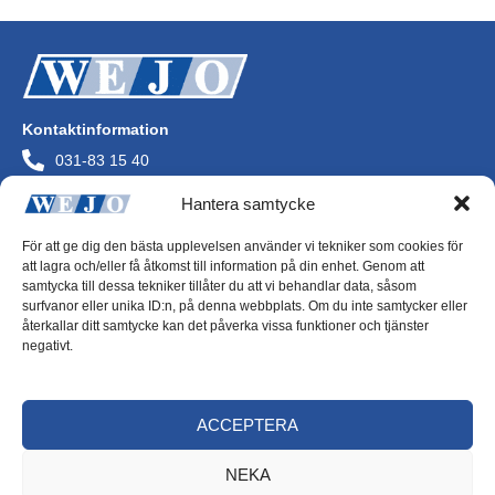
Kontaktinformation
031-83 15 40
info@wejo.se
Hantera samtycke
Wejo AB
Askims Verkstadsväg
För att ge dig den bästa upplevelsen använder vi tekniker som cookies för
436 34 Askim
att lagra och/eller få åtkomst till information på din enhet. Genom att
Org.nr 556072-0244
samtycka till dessa tekniker tillåter du att vi behandlar data, såsom
surfvanor eller unika ID:n, på denna webbplats. Om du inte samtycker eller
återkallar ditt samtycke kan det påverka vissa funktioner och tjänster
negativt.
Integritetspolicy
ACCEPTERA
Cookiepolicy
NEKA