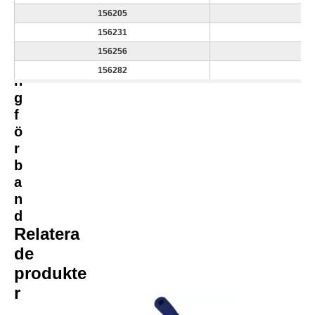
a
156205
20
s
156231
22
l
156256
25
a
156282
27
n
g
f
ö
r
b
a
n
d
Relatera
de
produkte
r