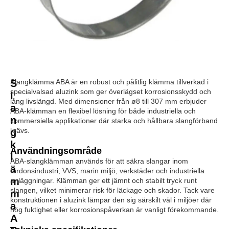
S
Slangklämma ABA är en robust och pålitlig klämma tillverkad i
specialvalsad aluzink som ger överlägset korrosionsskydd och
l
lång livslängd. Med dimensioner från ø8 till 307 mm erbjuder
a
ABA-klämman en flexibel lösning för både industriella och
n
kommersiella applikationer där starka och hållbara slangförband
krävs.
g
k
Användningsområde
l
ABA-slangklämman används för att säkra slangar inom
ä
fordonsindustri, VVS, marin miljö, verkstäder och industriella
m
anläggningar. Klämman ger ett jämnt och stabilt tryck runt
slangen, vilket minimerar risk för läckage och skador. Tack vare
m
konstruktionen i aluzink lämpar den sig särskilt väl i miljöer där
a
hög fuktighet eller korrosionspåverkan är vanligt förekommande.
A