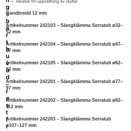
Idealisk för uppsättning av skyltar
g
Bandbredd 12 mm
s
b
Artikelnummer 242103 – Slangklämma Serratub ø
32–
a
52 mm
r
t
Artikelnummer 242104 – Slangklämma Serratub ø47–
h
67 mm
u
v
Artikelnummer 242105 – Slangklämma Serratub ø62–
82 mm
u
d
Artikelnummer 242201 – Slangklämma Serratub ø77–
–
97 mm
r
o
Artikelnummer 242202 – Slangklämma Serratub ø92–
s
112 mm
t
f
Artikelnummer 242203 – Slangklämma Serratub
ø107–127 mm
r