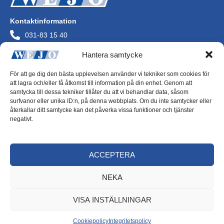
Kontaktinformation
031-83 15 40
info@wejo.se
Hantera samtycke
Wejo AB
Askims Verkstadsväg
För att ge dig den bästa upplevelsen använder vi tekniker som cookies för
436 34 Askim
att lagra och/eller få åtkomst till information på din enhet. Genom att
Org.nr 556072-0244
samtycka till dessa tekniker tillåter du att vi behandlar data, såsom
surfvanor eller unika ID:n, på denna webbplats. Om du inte samtycker eller
återkallar ditt samtycke kan det påverka vissa funktioner och tjänster
negativt.
Integritetspolicy
ACCEPTERA
Cookiepolicy
NEKA
VISA INSTÄLLNINGAR
Cookiepolicy
Integritetspolicy