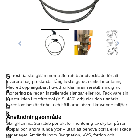
S
De rostfria slangklämmorna Serratub är utvecklade för att
leverera hög prestanda, lång livslängd och enkel montering.
l
Med ett öppningsbart huvud är klämman särskilt smidig vid
a
montering på redan installerade slangar eller rör. Tack vare sin
n
konstruktion i rostfritt stål (AISI 430) erbjuder den utmärkt
korrosionsbeständighet och hållbarhet även i krävande miljöer.
g
k
Användningsområde
l
Slangklämma Serratub perfekt för montering av skyltar på rör,
ä
stolpar och andra runda ytor – utan att behöva borra eller skada
m
underlaget. Används inom Byggnation, VVS, fordon och