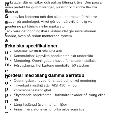
verkstäder där en säker och pålitlig tätning krävs. Den passar
m
även perfekt för gummislangar, plaströr och andra flexibla
a
material.
S
De uppvikta kanterna och den släta undersidan förhindrar
e
skador på underlaget, vilket gör den särskilt lämplig vid
montering på känsliga eller mjuka ytor.
r
Tack vare det öppningsbara låshuvudet går installationen
r
snabbt, även på redan monterade system.
a
Tekniska specifikationer
t
Material: Rostfritt stål AISI 430
u
Konstruktion: Uppvikta bandkanter, slät undersida
b
Montering: Öppningsbart huvud för snabb installation
m
Förpackning: Hel kartong innehåller 50 stycken
e
Fördelar med Slangklämma Serratub
d
Öppningsbart huvud för snabb och enkel montering
ö
Tillverkad i rostfritt stål (AISI 430) – hög
p
korrosionsbeständighet
p
Skyddande bandkanter – förhindrar skador på slang eller
rör
n
Lång livslängd även i tuffa miljöer
i
Finns i flera storlekar för olika arbetsområden
n