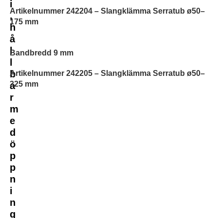
i
Artikelnummer 242204 – Slangklämma Serratub ø50–
,
175 mm
h
å
l
Bandbredd 9 mm
l
b
Artikelnummer 242205 – Slangklämma Serratub ø50–
325 mm
a
r
m
e
d
ö
p
p
n
i
n
g