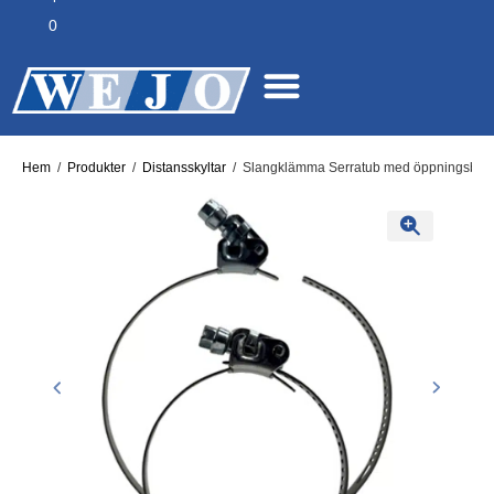
0
Hem
/
Produkter
/
Distansskyltar
/
Slangklämma Serratub med öppningsbart h