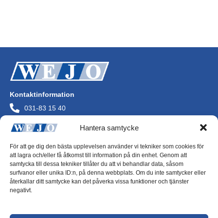
Läs mer
Kontaktinformation
031-83 15 40
info@wejo.se
Hantera samtycke
Wejo AB
Askims Verkstadsväg
För att ge dig den bästa upplevelsen använder vi tekniker som cookies för
436 34 Askim
att lagra och/eller få åtkomst till information på din enhet. Genom att
Org.nr 556072-0244
samtycka till dessa tekniker tillåter du att vi behandlar data, såsom
surfvanor eller unika ID:n, på denna webbplats. Om du inte samtycker eller
återkallar ditt samtycke kan det påverka vissa funktioner och tjänster
negativt.
Integritetspolicy