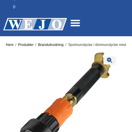
0
Hem
/
Produkter
/
Brandutrustning
/
Spolmunstycke / dimmunstycke med klokopp