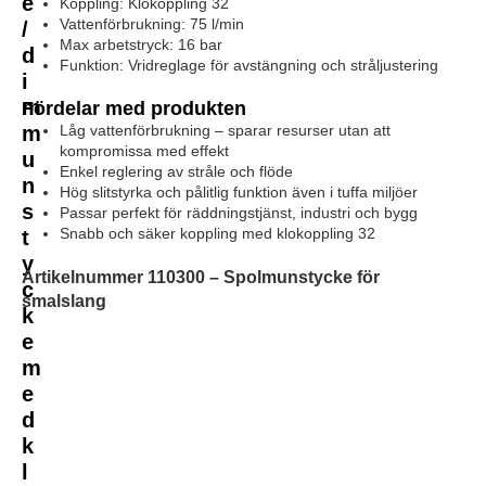
e
Koppling: Klokoppling 32
Vattenförbrukning: 75 l/min
/
Max arbetstryck: 16 bar
d
Funktion: Vridreglage för avstängning och stråljustering
i
m
Fördelar med produkten
m
Låg vattenförbrukning – sparar resurser utan att
kompromissa med effekt
u
Enkel reglering av stråle och flöde
n
Hög slitstyrka och pålitlig funktion även i tuffa miljöer
s
Passar perfekt för räddningstjänst, industri och bygg
Snabb och säker koppling med klokoppling 32
t
y
Artikelnummer 110300 – Spolmunstycke för
c
smalslang
k
e
m
e
d
k
l