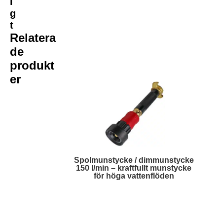
i
g
t
Relatera
de
produkt
er
Spolmunstycke / dimmunstycke
150 l/min – kraftfullt munstycke
för höga vattenflöden
Läs mer