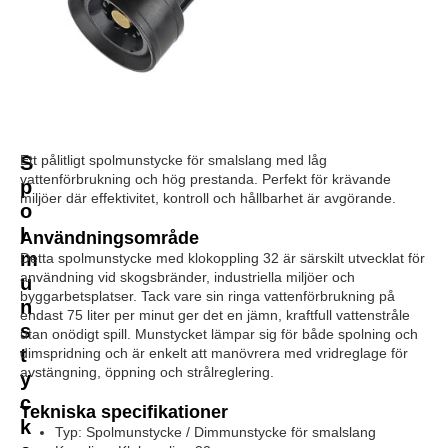
S
Ett pålitligt spolmunstycke för smalslang med låg
vattenförbrukning och hög prestanda. Perfekt för krävande
p
miljöer där effektivitet, kontroll och hållbarhet är avgörande.
o
l
Användningsområde
m
Detta spolmunstycke med klokoppling 32 är särskilt utvecklat för
användning vid skogsbränder, industriella miljöer och
u
byggarbetsplatser. Tack vare sin ringa vattenförbrukning på
n
endast 75 liter per minut ger det en jämn, kraftfull vattenstråle
s
utan onödigt spill. Munstycket lämpar sig för både spolning och
t
dimspridning och är enkelt att manövrera med vridreglage för
avstängning, öppning och strålreglering.
y
c
Tekniska specifikationer
k
Typ: Spolmunstycke / Dimmunstycke för smalslang