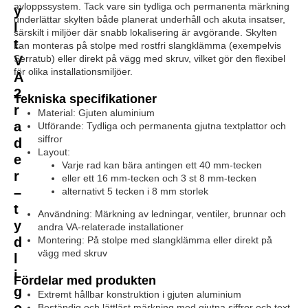
avloppssystem. Tack vare sin tydliga och permanenta märkning
y
underlättar skylten både planerat underhåll och akuta insatser,
l
särskilt i miljöer där snabb lokalisering är avgörande. Skylten
t
kan monteras på stolpe med rostfri slangklämma (exempelvis
V
Serratub) eller direkt på vägg med skruv, vilket gör den flexibel
för olika installationsmiljöer.
A
2
Tekniska specifikationer
r
Material: Gjuten aluminium
a
Utförande: Tydliga och permanenta gjutna textplattor och
siffror
d
Layout:
e
Varje rad kan bära antingen ett 40 mm-tecken
r
eller ett 16 mm-tecken och 3 st 8 mm-tecken
–
alternativt 5 tecken i 8 mm storlek
t
Användning: Märkning av ledningar, ventiler, brunnar och
y
andra VA-relaterade installationer
d
Montering: På stolpe med slangklämma eller direkt på
vägg med skruv
l
i
Fördelar med produkten
g
Extremt hållbar konstruktion i gjuten aluminium
o
Beständig och lättläst märkning med gjutna siffror och text