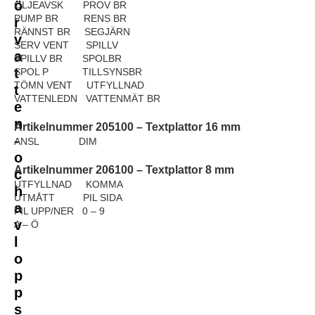
ö
OLJEAVSK PROV BR
PUMP BR RENS BR
r
RÄNNST BR SEGJÄRN
v
SERV VENT SPILLV
a
SPILLV BR SPOLBR
t
SPOL P TILLSYNSBR
TÖMN VENT UTFYLLNAD
t
VATTENLEDN VATTENMÄT BR
e
n
Artikelnummer 205100
–
Textplattor 16 mm
-
ANSL DIM
o
Artikelnummer 206100
–
Textplattor 8 mm
c
UTFYLLNAD KOMMA
h
UTMÅTT PIL SIDA
a
PIL UPP/NER 0 – 9
v
A – Ö
l
o
p
p
s