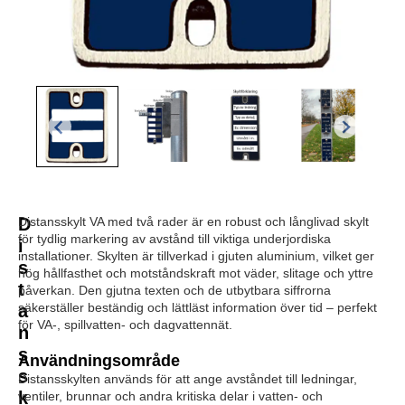
D
Distansskylt VA med två rader är en robust och långlivad skylt
för tydlig markering av avstånd till viktiga underjordiska
i
installationer. Skylten är tillverkad i gjuten aluminium, vilket ger
s
hög hållfasthet och motståndskraft mot väder, slitage och yttre
t
påverkan. Den gjutna texten och de utbytbara siffrorna
säkerställer beständig och lättläst information över tid – perfekt
a
för VA-, spillvatten- och dagvattennät.
n
s
Användningsområde
s
Distansskylten används för att ange avståndet till ledningar,
k
ventiler, brunnar och andra kritiska delar i vatten- och