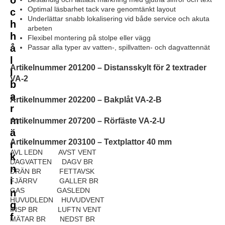
Optimal läsbarhet tack vare genomtänkt layout
c
Underlättar snabb lokalisering vid både service och akuta
h
arbeten
h
Flexibel montering på stolpe eller vägg
å
Passar alla typer av vatten-, spillvatten- och dagvattennät
l
Artikelnummer 201200
–
Distansskylt för 2 textrader
l
VA-2
b
a
Artikelnummer 202200
–
Bakplåt VA-2-B
r
m
Artikelnummer 207200
–
Rörfäste VA-2-U
ä
Artikelnummer 203100
–
Textplattor 40 mm
r
AVL LEDN AVST VENT
k
DAGVATTEN DAGV BR
n
DRÄN BR FETTAVSK
i
FJÄRRV GALLER BR
GAS GASLEDN
n
HUVUDLEDN HUVUDVENT
g
INSP BR LUFTN VENT
f
MÄTAR BR NEDST BR