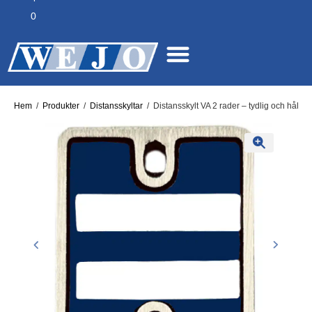
0
Hem
/
Produkter
/
Distansskyltar
/
Distansskylt VA 2 rader – tydlig och hållba