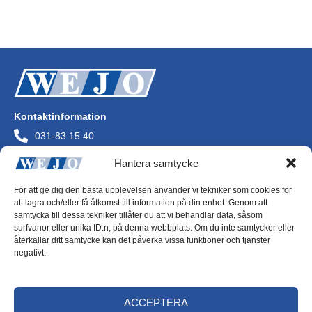
Läs mer
Kontaktinformation
031-83 15 40
info@wejo.se
Hantera samtycke
Wejo AB
Askims Verkstadsväg
För att ge dig den bästa upplevelsen använder vi tekniker som cookies för
436 34 Askim
att lagra och/eller få åtkomst till information på din enhet. Genom att
Org.nr 556072-0244
samtycka till dessa tekniker tillåter du att vi behandlar data, såsom
surfvanor eller unika ID:n, på denna webbplats. Om du inte samtycker eller
återkallar ditt samtycke kan det påverka vissa funktioner och tjänster
negativt.
Integritetspolicy
ACCEPTERA
Cookiepolicy