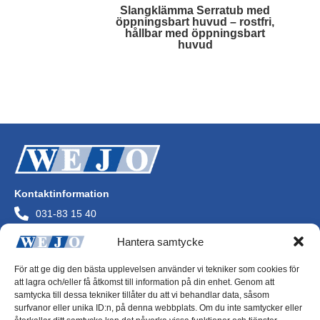
Slangklämma Serratub med
öppningsbart huvud – rostfri,
hållbar med öppningsbart
huvud
Läs mer
Kontaktinformation
031-83 15 40
info@wejo.se
Hantera samtycke
Wejo AB
Askims Verkstadsväg
För att ge dig den bästa upplevelsen använder vi tekniker som cookies för
436 34 Askim
att lagra och/eller få åtkomst till information på din enhet. Genom att
Org.nr 556072-0244
samtycka till dessa tekniker tillåter du att vi behandlar data, såsom
surfvanor eller unika ID:n, på denna webbplats. Om du inte samtycker eller