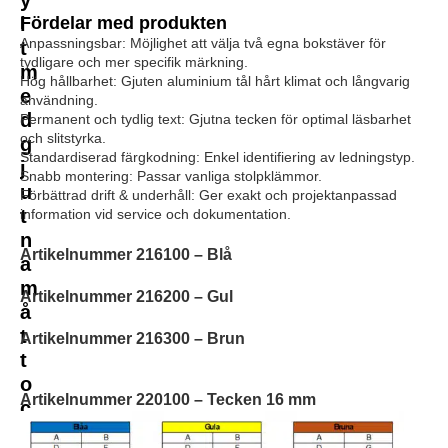
l
Fördelar med produkten
Anpassningsbar: Möjlighet att välja två egna bokstäver för
t
tydligare och mer specifik märkning.
m
Hög hållbarhet: Gjuten aluminium tål hårt klimat och långvarig
e
användning.
d
Permanent och tydlig text: Gjutna tecken för optimal läsbarhet
och slitstyrka.
g
Standardiserad färgkodning: Enkel identifiering av ledningstyp.
j
Snabb montering: Passar vanliga stolpklämmor.
u
Förbättrad drift & underhåll: Ger exakt och projektanpassad
t
information vid service och dokumentation.
n
Artikelnummer 216100 – Blå
a
m
Artikelnummer 216200 – Gul
å
t
Artikelnummer 216300 – Brun
t
o
Artikelnummer 220100 – Tecken 16 mm
c
h