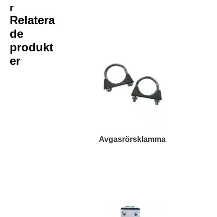
r
Relatera
de
produkt
er
Avgasrörsklamma
Läs mer