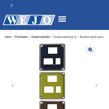
0
Hem
/
Produkter
/
Distansskyltar
/
Distansskylt typ E – flexibel skylt med gju