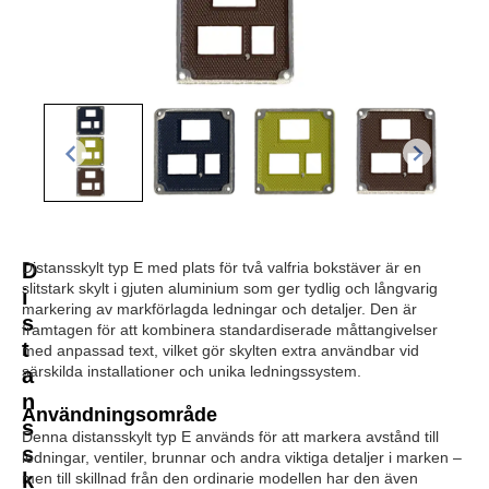
D
Distansskylt typ E med plats för två valfria bokstäver är en
slitstark skylt i gjuten aluminium som ger tydlig och långvarig
i
markering av markförlagda ledningar och detaljer. Den är
s
framtagen för att kombinera standardiserade måttangivelser
t
med anpassad text, vilket gör skylten extra användbar vid
särskilda installationer och unika ledningssystem.
a
n
Användningsområde
s
Denna distansskylt typ E används för att markera avstånd till
s
ledningar, ventiler, brunnar och andra viktiga detaljer i marken –
k
men till skillnad från den ordinarie modellen har den även