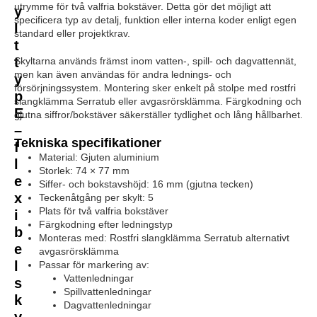
utrymme för två valfria bokstäver. Detta gör det möjligt att
y
specificera typ av detalj, funktion eller interna koder enligt egen
l
standard eller projektkrav.
t
t
Skyltarna används främst inom vatten-, spill- och dagvattennät,
men kan även användas för andra lednings- och
y
försörjningssystem. Montering sker enkelt på stolpe med rostfri
p
slangklämma Serratub eller avgasrörsklämma. Färgkodning och
E
gjutna siffror/bokstäver säkerställer tydlighet och lång hållbarhet.
–
Tekniska specifikationer
f
Material: Gjuten aluminium
l
Storlek: 74 × 77 mm
e
Siffer- och bokstavshöjd: 16 mm (gjutna tecken)
x
Teckenåtgång per skylt: 5
Plats för två valfria bokstäver
i
Färgkodning efter ledningstyp
b
Monteras med: Rostfri slangklämma Serratub alternativt
e
avgasrörsklämma
l
Passar för markering av:
Vattenledningar
s
Spillvattenledningar
k
Dagvattenledningar
y