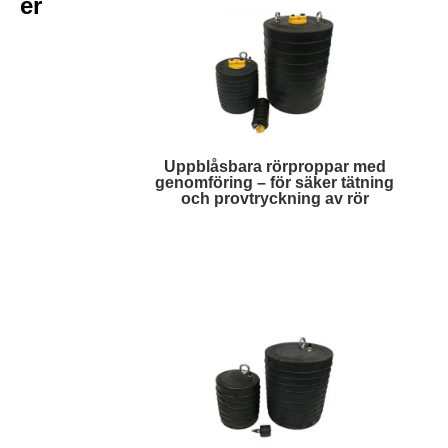
er
Uppblåsbara rörproppar med
genomföring – för säker tätning
och provtryckning av rör
Läs mer