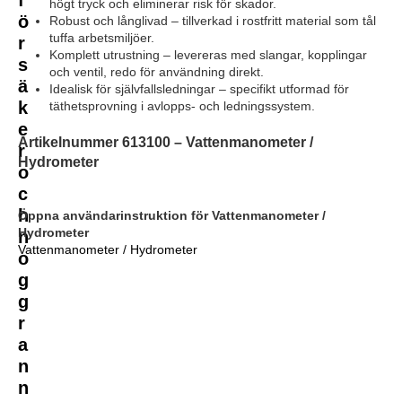
högt tryck och eliminerar risk för skador.
ö
Robust och långlivad – tillverkad i rostfritt material som tål
tuffa arbetsmiljöer.
r
Komplett utrustning – levereras med slangar, kopplingar
s
och ventil, redo för användning direkt.
ä
Idealisk för självfallsledningar – specifikt utformad för
k
täthetsprovning i avlopps- och ledningssystem.
e
Artikelnummer 613100 – Vattenmanometer /
r
Hydrometer
o
c
h
Öppna användarinstruktion för Vattenmanometer /
Hydrometer
n
Vattenmanometer / Hydrometer
o
g
g
r
a
n
n