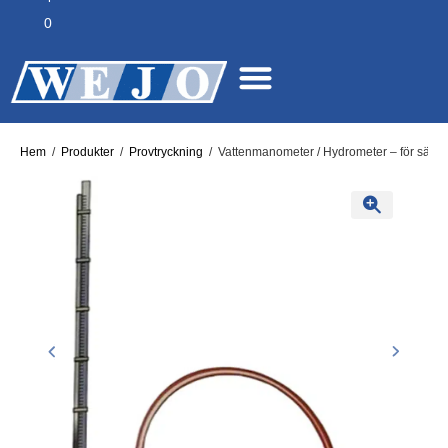
0
Hem
/
Produkter
/
Provtryckning
/
Vattenmanometer / Hydrometer – för säker