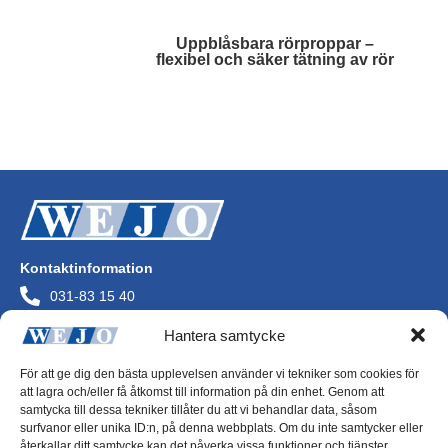
Uppblåsbara rörproppar –
flexibel och säker tätning av rör
Läs mer
Kontaktinformation
031-83 15 40
info@wejo.se
Hantera samtycke
Wejo AB
Askims Verkstadsväg
För att ge dig den bästa upplevelsen använder vi tekniker som cookies för
436 34 Askim
att lagra och/eller få åtkomst till information på din enhet. Genom att
Org.nr 556072-0244
samtycka till dessa tekniker tillåter du att vi behandlar data, såsom
surfvanor eller unika ID:n, på denna webbplats. Om du inte samtycker eller
återkallar ditt samtycke kan det påverka vissa funktioner och tjänster