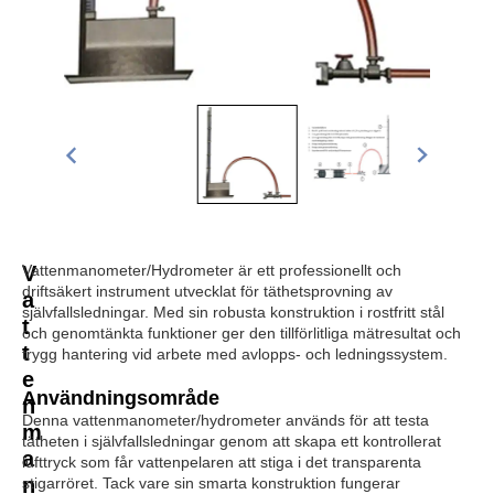
V
Vattenmanometer/Hydrometer är ett professionellt och
driftsäkert instrument utvecklat för täthetsprovning av
a
självfallsledningar. Med sin robusta konstruktion i rostfritt stål
t
och genomtänkta funktioner ger den tillförlitliga mätresultat och
t
trygg hantering vid arbete med avlopps- och ledningssystem.
e
Användningsområde
n
Denna vattenmanometer/hydrometer används för att testa
m
tätheten i självfallsledningar genom att skapa ett kontrollerat
a
lufttryck som får vattenpelaren att stiga i det transparenta
n
stigarröret. Tack vare sin smarta konstruktion fungerar