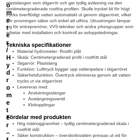
plastslangen som stigarrör och ger tydlig avläsning via den
o
centimetergraderade rostfria profilen. Skulle trycket bli för högt
m
trycks överflödigt vatten automatiskt ut genom stigarröret, vilket
e
gör provningen säker och enkel att utföra. Utrustningen lämpar
t
sig för entreprenörer, VVS-tekniker och andra yrkesgrupper som
arbetar med installation och kontroll av avloppsledningar.
e
r
Tekniska specifikationer
/
Material hydrometer: Rostfri plåt
H
Skala: Centimetergraderad profil i rostfritt stål
Stigarrör: Plastslang
y
Funktion: Lufttryck bygger upp vattenpelare i stigarröret
d
Säkerhetsfunktion: Övertryck elimineras genom att vatten
r
trycks ut via stigarröret
o
Levereras med:
Anslutningsslangar
m
Avstängningsventil
e
Klokopplingar
t
e
Fördelar med produkten
Hög mätnoggrannhet – tydlig centimetergraderad skala i
r
rostfritt stål.
–
Säker konstruktion – överskottsvatten pressas ut vid för
f